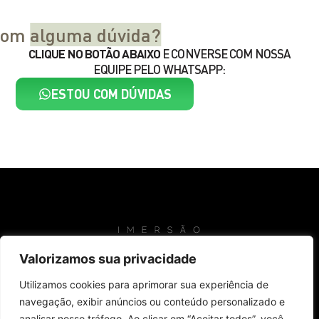
 com
alguma dúvida?
CLIQUE NO BOTÃO ABAIXO
E CONVERSE COM NOSSA
EQUIPE PELO WHATSAPP:
ESTOU COM DÚVIDAS
Valorizamos sua privacidade
Utilizamos cookies para aprimorar sua experiência de
Compra 100% segura!
navegação, exibir anúncios ou conteúdo personalizado e
analisar nosso tráfego. Ao clicar em “Aceitar todos”, você