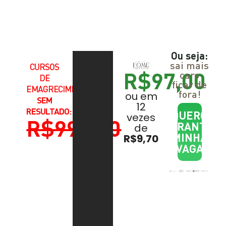
Ou seja:
sai mais
CURSOS
R$97,00
caro
DE
ficar de
EMAGRECIMENTO
fora!
ou em
SEM
12
RESULTADO:
QUERO
vezes
R$997,00
GARANTIR
de
MINHA
R$9,70
VAGA